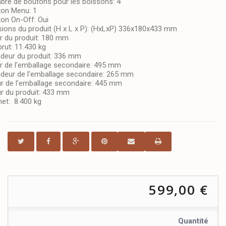
re de boutons pour les boissons:
4
ton Menu:
1
on On-Off:
Oui
ions du produit (H x L x P):
(HxLxP) 336x180x433 mm
r du produit:
180 mm
rut:
11.430 kg
deur du produit:
336 mm
r de l'emballage secondaire:
495 mm
deur de l'emballage secondaire:
265 mm
r de l'emballage secondaire:
445 mm
r du produit:
433 mm
net:
8.400 kg
599,00 €
Quantité