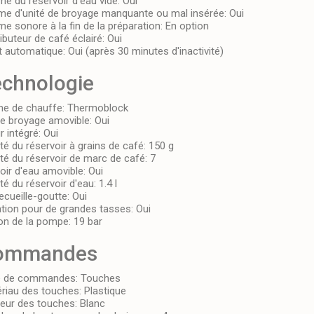
me du réservoir d'eau vide:
Oui
me d'unité de broyage manquante ou mal insérée:
Oui
me sonore à la fin de la préparation:
En option
ributeur de café éclairé:
Oui
t automatique:
Oui (après 30 minutes d'inactivité)
chnologie
e de chauffe:
Thermoblock
de broyage amovible:
Oui
r intégré:
Oui
té du réservoir à grains de café:
150 g
té du réservoir de marc de café:
7
oir d'eau amovible:
Oui
té du réservoir d'eau:
1.4 l
recueille-goutte:
Oui
tion pour de grandes tasses:
Oui
on de la pompe:
19 bar
ommandes
e de commandes:
Touches
riau des touches:
Plastique
eur des touches:
Blanc