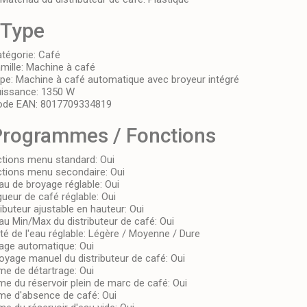
Type
tégorie:
Café
mille:
Machine à café
pe:
Machine à café automatique avec broyeur intégré
issance:
1350 W
ode EAN:
8017709334819
rogrammes / Fonctions
tions menu standard:
Oui
tions menu secondaire:
Oui
au de broyage réglable:
Oui
ueur de café réglable:
Oui
ributeur ajustable en hauteur:
Oui
au Min/Max du distributeur de café:
Oui
té de l'eau réglable:
Légère / Moyenne / Dure
age automatique:
Oui
oyage manuel du distributeur de café:
Oui
me de détartrage:
Oui
me du réservoir plein de marc de café:
Oui
me d'absence de café:
Oui