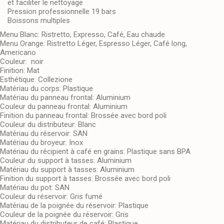
et faciliter le nettoyage
Pression professionnelle 19 bars
Boissons multiples
Menu Blanc:
Ristretto, Expresso, Café, Eau chaude
Menu Orange:
Ristretto Léger, Espresso Léger, Café long,
Americano
Couleur:
noir
Finition:
Mat
Esthétique:
Collezione
Matériau du corps:
Plastique
Matériau du panneau frontal:
Aluminium
Couleur du panneau frontal:
Aluminium
Finition du panneau frontal:
Brossée avec bord poli
Couleur du distributeur:
Blanc
Matériau du réservoir:
SAN
Matériau du broyeur:
Inox
Matériau du récipient à café en grains:
Plastique sans BPA
Couleur du support à tasses:
Aluminium
Matériau du support à tasses:
Aluminium
Finition du support à tasses:
Brossée avec bord poli
Matériau du pot:
SAN
Couleur du réservoir:
Gris fumé
Matériau de la poignée du réservoir:
Plastique
Couleur de la poignée du réservoir:
Gris
Matériau du distributeur de café:
Plastique